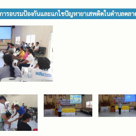
งการอบรมป้องกันและแกไขปัญหายาเสพติดในตำบลตลาดโ