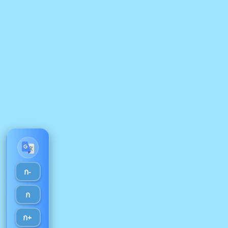
ก-
ก
ก+